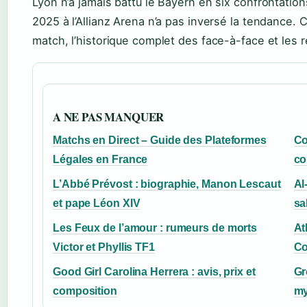
Lyon n’a jamais battu le Bayern en six confrontations
2025 à l’Allianz Arena n’a pas inversé la tendance. C
match, l’historique complet des face-à-face et les 
A NE PAS MANQUER
Matchs en Direct – Guide des Plateformes
Co
Légales en France
co
L’Abbé Prévost : biographie, Manon Lescaut
Al
et pape Léon XIV
sa
Les Feux de l’amour : rumeurs de morts
At
Victor et Phyllis TF1
Co
Good Girl Carolina Herrera : avis, prix et
Gr
composition
my