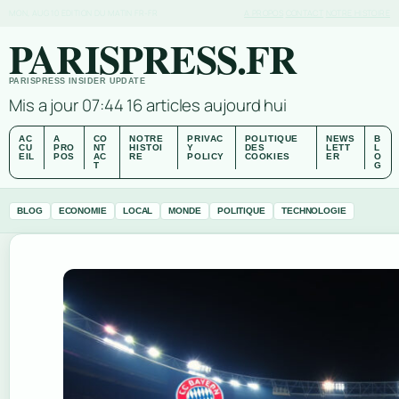
MON, AUG 10
EDITION DU MATIN
FR-FR
A PROPOS
CONTACT
NOTRE HISTOIRE
PARISPRESS.FR
PARISPRESS INSIDER UPDATE
Mis a jour 07:44
16 articles aujourd hui
AC
A
CO
NOTRE
PRIVAC
POLITIQUE
NEWS
B
CU
PRO
NT
HISTOI
Y
DES
LETT
L
EIL
POS
AC
RE
POLICY
COOKIES
ER
O
T
G
BLOG
ECONOMIE
LOCAL
MONDE
POLITIQUE
TECHNOLOGIE