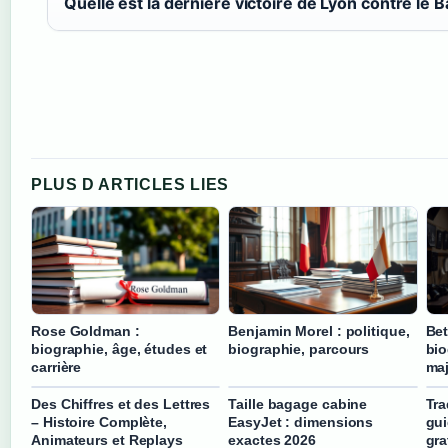
Quelle est la dernière victoire de Lyon contre le 
PLUS D ARTICLES LIES
Rose Goldman :
Benjamin Morel : politique,
Bet
biographie, âge, études et
biographie, parcours
bio
carrière
ma
Des Chiffres et des Lettres
Taille bagage cabine
Tra
– Histoire Complète,
EasyJet : dimensions
gui
Animateurs et Replays
exactes 2026
gra