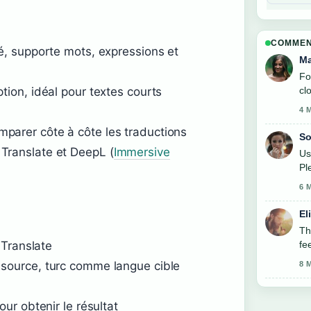
COMMEN
né, supporte mots, expressions et
Ma
Fo
ption, idéal pour textes courts
cl
4 
parer côte à côte les traductions
So
Translate et DeepL (
Immersive
Us
Pl
6 
El
Th
 Translate
fe
source, turc comme langue cible
8 
ur obtenir le résultat