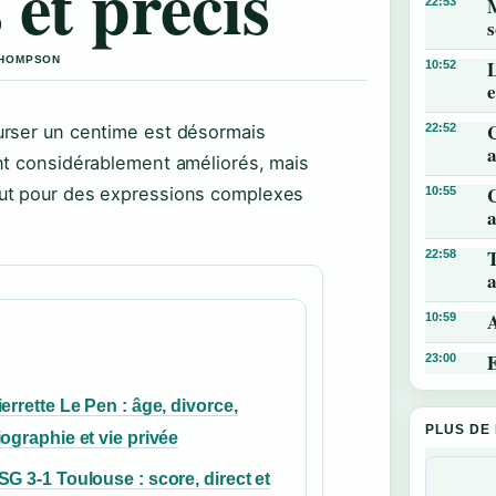
 et précis
M
22:53
s
 THOMPSON
L
10:52
ourser un centime est désormais
22:52
a
ont considérablement améliorés, mais
C
tout pour des expressions complexes
10:55
a
T
22:58
a
A
10:59
E
23:00
ierrette Le Pen : âge, divorce,
PLUS DE
iographie et vie privée
SG 3-1 Toulouse : score, direct et