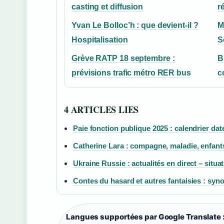
casting et diffusion
r
Yvan Le Bolloc’h : que devient-il ?
M
Hospitalisation
S
Grève RATP 18 septembre :
B
prévisions trafic métro RER bus
c
4 ARTICLES LIES
Paie fonction publique 2025 : calendrier da
Catherine Lara : compagne, maladie, enfants
Ukraine Russie : actualités en direct – situa
Contes du hasard et autres fantaisies : syno
Langues supportées par Google Translate 