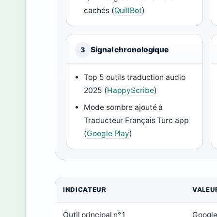
cachés (
QuillBot
)
Signal chronologique
3
Top 5 outils traduction audio
2025 (
HappyScribe
)
Mode sombre ajouté à
Traducteur Français Turc app
(
Google Play
)
INDICATEUR
VALEU
Outil principal n°1
Google