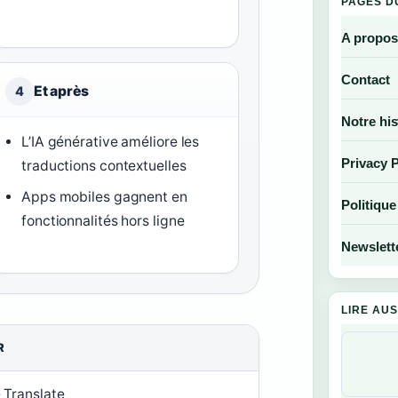
PAGES D
A propos
Contact
Et après
4
Notre his
L’IA générative améliore les
Privacy P
traductions contextuelles
Apps mobiles gagnent en
Politique
fonctionnalités hors ligne
Newslett
LIRE AUS
R
 Translate