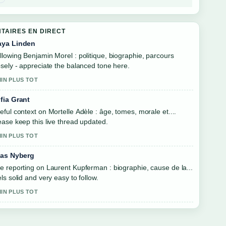
TAIRES EN DIRECT
ya Linden
llowing Benjamin Morel : politique, biographie, parcours
osely - appreciate the balanced tone here.
MIN PLUS TOT
fia Grant
eful context on Mortelle Adèle : âge, tomes, morale et....
ease keep this live thread updated.
MIN PLUS TOT
ias Nyberg
e reporting on Laurent Kupferman : biographie, cause de la...
els solid and very easy to follow.
MIN PLUS TOT