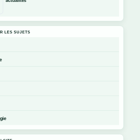
actualités
R LES SUJETS
e
gie