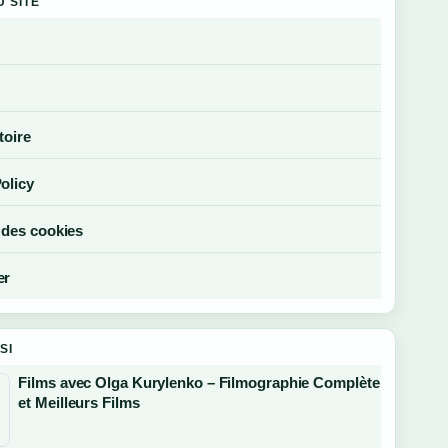
U SITE
toire
olicy
 des cookies
er
SI
Films avec Olga Kurylenko – Filmographie Complète
et Meilleurs Films