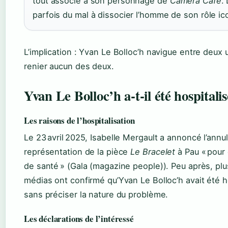
tout associé à son personnage de
Caméra Café
.
parfois du mal à dissocier l’homme de son rôle ic
L’implication : Yvan Le Bolloc’h navigue entre deux 
renier aucun des deux.
Yvan Le Bolloc’h a‑t‑il été hospitalis
Les raisons de l’hospitalisation
Le 23 avril 2025, Isabelle Mergault a annoncé l’annu
représentation de la pièce
Le Bracelet
à Pau « pour
de santé » (Gala (magazine people)). Peu après, plu
médias ont confirmé qu’Yvan Le Bolloc’h avait été h
sans préciser la nature du problème.
Les déclarations de l’intéressé