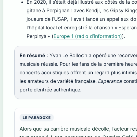
En 2020, il s’était déjà illustré aux côtés de la
gitane à Perpignan : avec Kendji, les Gipsy King
joueurs de l’USAP, il avait lancé un appel aux d
l’hôpital local et enregistré la chanson « Espera
Perpinyà » (
Europe 1 (radio d’information)
).
En résumé :
Yvan Le Bolloc’h a opéré une reconve
musicale réussie. Pour les fans de la première heure
concerts acoustiques offrent un regard plus intimis
les amateurs de variété française,
Esperanza
consti
porte d’entrée authentique.
LE PARADOXE
Alors que sa carrière musicale décolle, l’acteur re