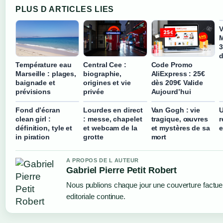
PLUS D ARTICLES LIES
V
M
3
d
Température eau
Central Cee :
Code Promo
Marseille : plages,
biographie,
AliExpress : 25€
baignade et
origines et vie
dès 209€ Valide
prévisions
privée
Aujourd’hui
Fond d’écran
Lourdes en direct
Van Gogh : vie
U
clean girl :
: messe, chapelet
tragique, œuvres
r
définition, tyle et
et webcam de la
et mystères de sa
e
in piration
grotte
mort
A PROPOS DE L AUTEUR
Gabriel Pierre Petit Robert
Nous publions chaque jour une couverture factuel
editoriale continue.