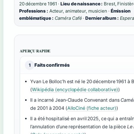
20 décembre 1961 ·
Lieu de naissance :
Brest, Finistèr
Professions :
Acteur, animateur, musicien ·
Émission
emblématique :
Caméra Café
·
Dernier album :
Esper
APERÇU RAPIDE
Faits confirmés
1
Yvan Le Bolloc’h est né le 20 décembre 1961 à B
(
Wikipédia (encyclopédie collaborative)
)
Il a incarné Jean‑Claude Convenant dans
Camér
de 2001 à 2004 (
AlloCiné (fiche acteur)
)
Il a été hospitalisé en avril 2025, ce qui a entraî
l’annulation d’une représentation de la pièce
Le 