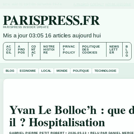
MON, AUG 10
EDITION DU MATIN
FR-FR
A PROPOS
CONTACT
NOTRE HISTOIRE
PARISPRESS.FR
PARISPRESS INSIDER UPDATE
Mis a jour 03:05
16 articles aujourd hui
AC
A
CO
NOTRE
PRIVAC
POLITIQUE
NEWS
B
CU
PRO
NT
HISTOI
Y
DES
LETT
L
EIL
POS
AC
RE
POLICY
COOKIES
ER
O
T
G
BLOG
ECONOMIE
LOCAL
MONDE
POLITIQUE
TECHNOLOGIE
Yvan Le Bolloc’h : que d
il ? Hospitalisation
GABRIEL PIERRE PETIT ROBERT • 2026-05-13 • RELU PAR DANIEL MERC