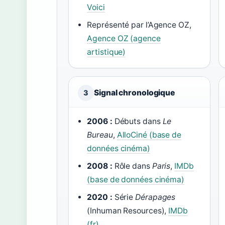
Voici
Représenté par l’Agence OZ,
Agence OZ (agence
artistique)
Signal chronologique
3
2006 :
Débuts dans
Le
Bureau
,
AlloCiné (base de
données cinéma)
2008 :
Rôle dans
Paris
,
IMDb
(base de données cinéma)
2020 :
Série
Dérapages
(Inhuman Resources),
IMDb
(fr)