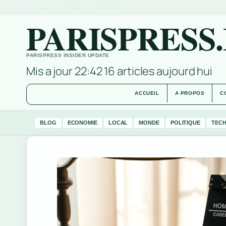
THU, AUG 6
EDITION DU SOIR
FR-FR
PARISPRESS
PARISPRESS INSIDER UPDATE
Mis a jour 22:42
16 articles aujourd hui
ACCUEIL
A PROPOS
C
BLOG
ECONOMIE
LOCAL
MONDE
POLITIQUE
TEC