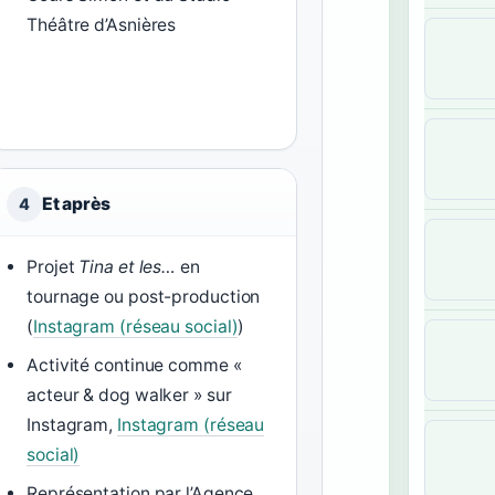
Théâtre d’Asnières
Et après
4
Projet
Tina et les…
en
tournage ou post-production
(
Instagram (réseau social)
)
Activité continue comme «
acteur & dog walker » sur
Instagram,
Instagram (réseau
social)
Représentation par l’Agence