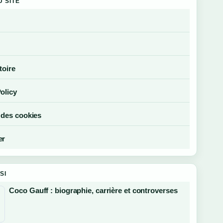
U SITE
toire
olicy
 des cookies
er
SI
Coco Gauff : biographie, carrière et controverses