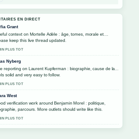
TAIRES EN DIRECT
fia Grant
eful context on Mortelle Adèle : âge, tomes, morale et....
ease keep this live thread updated.
MIN PLUS TOT
ias Nyberg
e reporting on Laurent Kupferman : biographie, cause de la...
els solid and very easy to follow.
MIN PLUS TOT
ara West
od verification work around Benjamin Morel : politique,
ographie, parcours. More outlets should write like this.
MIN PLUS TOT