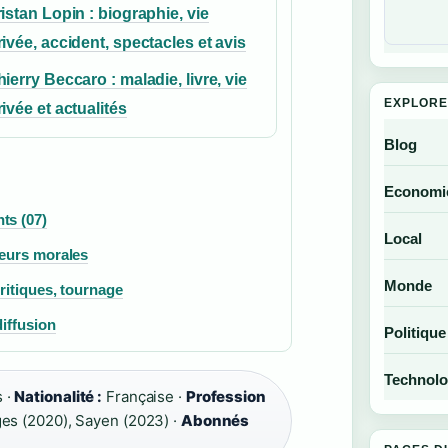
ristan Lopin : biographie, vie
rivée, accident, spectacles et avis
hierry Beccaro : maladie, livre, vie
EXPLORE
rivée et actualités
Blog
Economi
ts (07)
Local
leurs morales
Monde
critiques, tournage
diffusion
Politique
Technolo
 ·
Nationalité :
Française ·
Profession
es (2020), Sayen (2023) ·
Abonnés