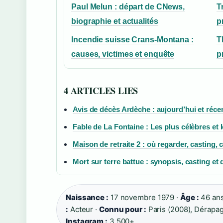
Paul Melun : départ de CNews,
T
biographie et actualités
p
Incendie suisse Crans-Montana :
T
causes, victimes et enquête
p
4 ARTICLES LIES
Avis de décès Ardèche : aujourd’hui et récen
Fable de La Fontaine : Les plus célèbres et 
Maison de retraite 2 : où regarder, casting, 
Mort sur terre battue : synopsis, casting et 
Naissance :
17 novembre 1979 ·
Âge :
46 ans
:
Acteur ·
Connu pour :
Paris (2008), Dérapag
Instagram :
3 500+