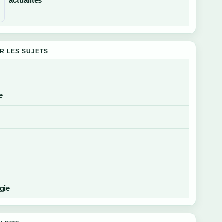
actualités
R LES SUJETS
e
gie