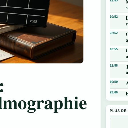
M
22:53
s
L
10:52
22:52
a
C
10:55
a
T
22:58
a
:
A
10:59
ilmographie
E
23:00
PLUS DE