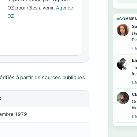
OZ pour rôles à venir,
Agence
OZ
COMMEN
So
Us
Pl
4 
El
Th
fe
vérifiés à partir de sources publiques.
6 
Cl
R
Go
bi
embre 1979
8 