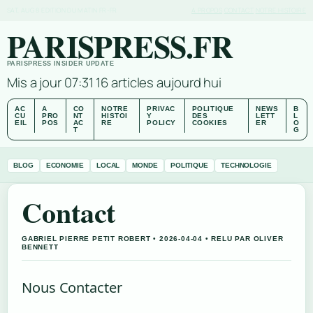
SAT, AUG 8
EDITION DU MATIN
FR-FR
A PROPOS
CONTACT
NOTRE HISTOIRE
PARISPRESS.FR
PARISPRESS INSIDER UPDATE
Mis a jour 07:31
16 articles aujourd hui
AC
A
CO
NOTRE
PRIVAC
POLITIQUE
NEWS
B
CU
PRO
NT
HISTOI
Y
DES
LETT
L
EIL
POS
AC
RE
POLICY
COOKIES
ER
O
T
G
BLOG
ECONOMIE
LOCAL
MONDE
POLITIQUE
TECHNOLOGIE
Contact
GABRIEL PIERRE PETIT ROBERT • 2026-04-04 • RELU PAR OLIVER
BENNETT
Nous Contacter