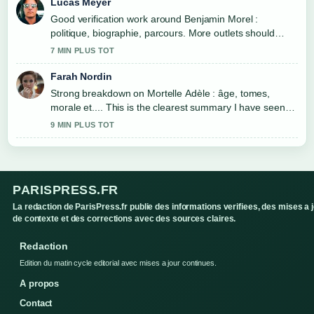
Lucas Meyer
Good verification work around Benjamin Morel :
politique, biographie, parcours. More outlets should
write like this.
7 MIN PLUS TOT
Farah Nordin
Strong breakdown on Mortelle Adèle : âge, tomes,
morale et.... This is the clearest summary I have seen
today.
9 MIN PLUS TOT
PARISPRESS.FR
La redaction de ParisPress.fr publie des informations verifiees, des mises a 
de contexte et des corrections avec des sources claires.
Redaction
Edition du matin cycle editorial avec mises a jour continues.
A propos
Contact