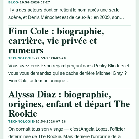
BLOG
•
10:56
•
2026-07-27
Il y a des acteurs dont on retient le nom après une seule
scène, et Denis Ménochet est de ceux-là : en 2009, son…
Finn Cole : biographie,
carrière, vie privée et
rumeurs
TECHNOLOGIE
•
22:53
•
2026-07-26
Vous avez croisé son regard perçant dans Peaky Blinders et
vous vous demandez qui se cache derrière Michael Gray ?
Finn Cole, acteur britannique…
Alyssa Diaz : biographie,
origines, enfant et départ The
Rookie
TECHNOLOGIE
•
10:54
•
2026-07-26
On connaît tous son visage — c’est Angela Lopez, l’officier
déterminée de The Rookie. Mais derrière l’uniforme de la