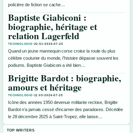
policière de fiction se cache…
Baptiste Giabiconi :
biographie, héritage et
relation Lagerfeld
TECHNOLOGIE
•
22:51
•
2026-07-25
Quand un jeune mannequin corse croise la route du plus
célèbre couturier du monde, l’histoire dépasse souvent les
podiums. Baptiste Giabiconi a été bien…
Brigitte Bardot : biographie,
amours et héritage
TECHNOLOGIE
•
11:03
•
2026-07-25
Icône des années 1950 devenue militante reclose, Brigitte
Bardot n’a jamais cessé d’incarner des paradoxes. Décédée
le 28 décembre 2025 à Saint-Tropez, elle laisse…
TOP WRITERS