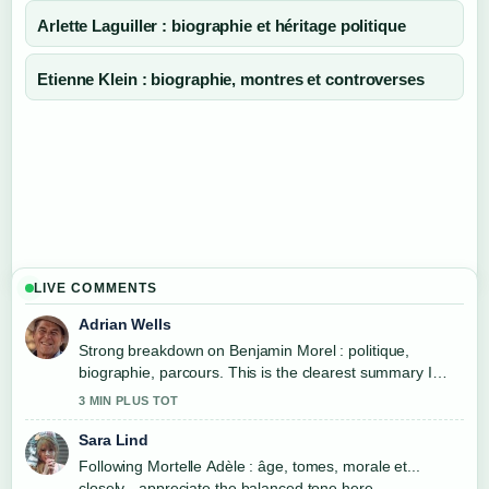
Arlette Laguiller : biographie et héritage politique
Etienne Klein : biographie, montres et controverses
LIVE COMMENTS
Adrian Wells
Strong breakdown on Benjamin Morel : politique,
biographie, parcours. This is the clearest summary I
have seen today.
3 MIN PLUS TOT
Sara Lind
Following Mortelle Adèle : âge, tomes, morale et...
closely - appreciate the balanced tone here.