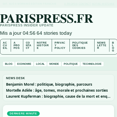
SAT, AUG 8
MORNING EDITION
FRANCAIS
A PROPOS
CONTACT
NOTRE HISTOIRE
PARISPRESS.FR
PARISPRESS INSIDER UPDATE
Mis a jour 04:56
64 stories today
AC
A
CO
NOTRE
PRIVAC
POLITIQUE
NEWS
B
CU
PRO
NTA
HISTOIR
Y
DES
LETTE
L
EIL
POS
CT
E
POLICY
COOKIES
R
O
G
BLOG
ECONOMIE
LOCAL
MONDE
POLITIQUE
TECHNOLOGIE
NEWS DESK
Benjamin Morel : politique, biographie, parcours
Mortelle Adèle : âge, tomes, morale et prochaines sorties
Laurent Kupferman : biographie, cause de la mort et enquête
DERNIERE MINUTE