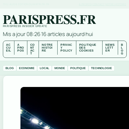
THU, AUG 6
EDITION DU MATIN
FR-FR
A PROPOS
CONTACT
NOTRE HISTOIRE
PARISPRESS.FR
PARISPRESS INSIDER UPDATE
Mis a jour 08:26
16 articles aujourd hui
AC
A
CO
NOTRE
PRIVAC
POLITIQUE
NEWS
B
CU
PRO
NT
HISTOI
Y
DES
LETT
L
EIL
POS
AC
RE
POLICY
COOKIES
ER
O
T
G
BLOG
ECONOMIE
LOCAL
MONDE
POLITIQUE
TECHNOLOGIE