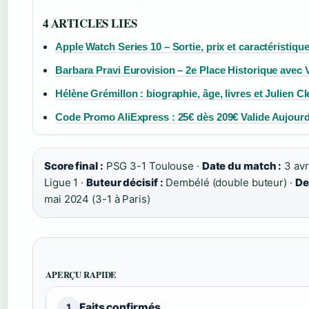
4 ARTICLES LIES
Apple Watch Series 10 – Sortie, prix et caractéristiqu
Barbara Pravi Eurovision – 2e Place Historique avec V
Hélène Grémillon : biographie, âge, livres et Julien Cl
Code Promo AliExpress : 25€ dès 209€ Valide Aujourd
Score final :
PSG 3-1 Toulouse ·
Date du match :
3 avr
Ligue 1 ·
Buteur décisif :
Dembélé (double buteur) ·
De
mai 2024 (3-1 à Paris)
APERÇU RAPIDE
Faits confirmés
1