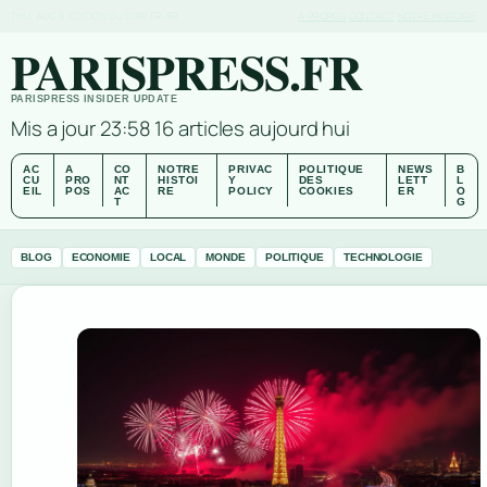
THU, AUG 6
EDITION DU SOIR
FR-FR
A PROPOS
CONTACT
NOTRE HISTOIRE
PARISPRESS.FR
PARISPRESS INSIDER UPDATE
Mis a jour 23:58
16 articles aujourd hui
AC
A
CO
NOTRE
PRIVAC
POLITIQUE
NEWS
B
CU
PRO
NT
HISTOI
Y
DES
LETT
L
EIL
POS
AC
RE
POLICY
COOKIES
ER
O
T
G
BLOG
ECONOMIE
LOCAL
MONDE
POLITIQUE
TECHNOLOGIE