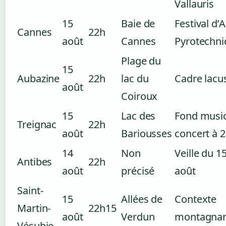
Vallauris
15
Baie de
Festival d’A
Cannes
22h
août
Cannes
Pyrotechn
Plage du
15
Aubazine
22h
lac du
Cadre lacu
août
Coiroux
15
Lac des
Fond music
Treignac
22h
août
Bariousses
concert à 
14
Non
Veille du 1
Antibes
22h
août
précisé
août
Saint-
15
Allées de
Contexte
Martin-
22h15
août
Verdun
montagna
Vésubie