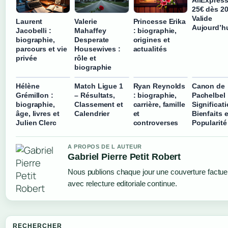
25€ dès 2
Valide
Laurent
Valerie
Princesse Erika
Aujourd’h
Jacobelli :
Mahaffey
: biographie,
biographie,
Desperate
origines et
parcours et vie
Housewives :
actualités
privée
rôle et
biographie
Hélène
Match Ligue 1
Ryan Reynolds
Canon de
Grémillon :
– Résultats,
: biographie,
Pachelbel 
biographie,
Classement et
carrière, famille
Significati
âge, livres et
Calendrier
et
Bienfaits e
Julien Clerc
controverses
Popularité
A PROPOS DE L AUTEUR
Gabriel Pierre Petit Robert
Nous publions chaque jour une couverture factuel
avec relecture editoriale continue.
RECHERCHER