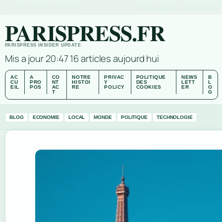
THU, AUG 6
EDITION DU SOIR
FR-FR
A PROPOS
CONTACT
NOTRE HISTOIRE
PARISPRESS.FR
PARISPRESS INSIDER UPDATE
Mis a jour 20:47
16 articles aujourd hui
AC
A
CO
NOTRE
PRIVAC
POLITIQUE
NEWS
B
CU
PRO
NT
HISTOI
Y
DES
LETT
L
EIL
POS
AC
RE
POLICY
COOKIES
ER
O
T
G
BLOG
ECONOMIE
LOCAL
MONDE
POLITIQUE
TECHNOLOGIE