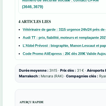
Numéro de sécurité sociale : contact CPAM
(3646, 3679)
4 ARTICLES LIES
Vétérinaire de garde : 3115 urgence 24h/24 près de
Audi TT : prix, fiabilité, moteurs et remplaçante 202
L’Abbé Prévost : biographie, Manon Lescaut et pa
Code Promo AliExpress : 25€ dès 209€ Valide Aujo
Durée moyenne :
3h15 ·
Prix dès :
31 € ·
Aéroports P
Marrakech :
Menara (RAK) ·
Compagnies clés :
Ryan
APERÇU RAPIDE