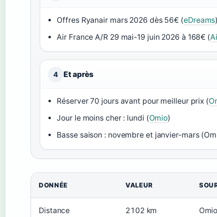
Offres Ryanair mars 2026 dès 56€ (
eDreams
Air France A/R 29 mai-19 juin 2026 à 168€ (
A
Et après
4
Réserver 70 jours avant pour meilleur prix (
O
Jour le moins cher : lundi (
Omio
)
Basse saison : novembre et janvier-mars (Om
DONNÉE
VALEUR
SOU
Distance
2102 km
Omi