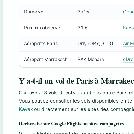
Durée vol
3h15
Opo
Prix min observé
31 €
Kaya
Aéroports Paris
Orly (ORY), CDG
Air F
Aéroport Marrakech
RAK Menara
eDre
Y a-t-il un vol de Paris à Marrake
Oui, avec 13 vols directs quotidiens entre Paris 
Vous pouvez consulter les vols disponibles en t
Kayak
ou directement sur les sites des compagni
Recherche sur Google Flights ou sites compagnies
Google Flights permet de comparer rapidement les