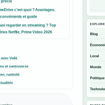
t précis
neDrive c’est quoi ? Avantages,
nconvénients et guide
EXPLORE
uoi regarder en streaming ? Top
éries Netflix, Prime Video 2026
Blog
Economi
Local
 avec Voilà
ons et controverse
Monde
en, rusticité
Politique
tualités
Technolo