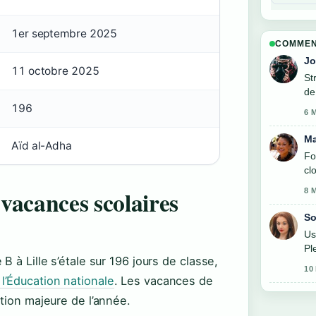
1er septembre 2025
COMMEN
Jo
11 octobre 2025
St
de
196
6 
Ma
Aïd al-Adha
Fo
cl
 vacances scolaires
8 
So
Us
Pl
 à Lille s’étale sur 196 jours de classe,
10
l’Éducation nationale
. Les vacances de
tion majeure de l’année.