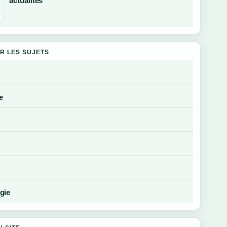
actualités
R LES SUJETS
e
gie