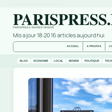
THU, AUG 6
EDITION DU SOIR
FR-FR
PARISPRESS
PARISPRESS INSIDER UPDATE
Mis a jour 18:20
16 articles aujourd hui
ACCUEIL
A PROPOS
C
BLOG
ECONOMIE
LOCAL
MONDE
POLITIQUE
TEC