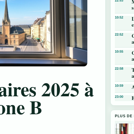
M
22:53
s
L
10:52
22:52
a
C
10:55
a
T
22:58
a
aires 2025 à
A
10:59
zone B
E
23:00
PLUS DE