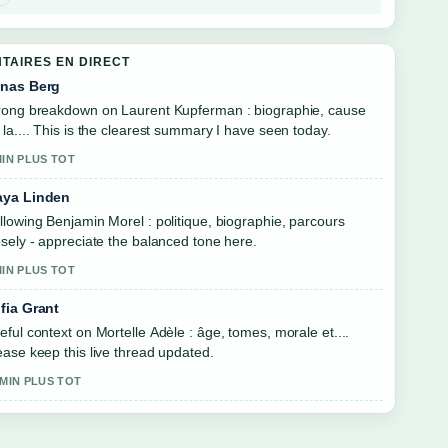
TAIRES EN DIRECT
nas Berg
rong breakdown on Laurent Kupferman : biographie, cause
 la.... This is the clearest summary I have seen today.
MIN PLUS TOT
ya Linden
llowing Benjamin Morel : politique, biographie, parcours
osely - appreciate the balanced tone here.
MIN PLUS TOT
fia Grant
eful context on Mortelle Adèle : âge, tomes, morale et....
ease keep this live thread updated.
 MIN PLUS TOT