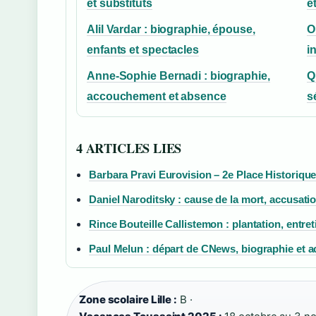
et substituts
e
Alil Vardar : biographie, épouse,
O
enfants et spectacles
i
Anne-Sophie Bernadi : biographie,
Q
accouchement et absence
s
4 ARTICLES LIES
Barbara Pravi Eurovision – 2e Place Historique
Daniel Naroditsky : cause de la mort, accusati
Rince Bouteille Callistemon : plantation, entreti
Paul Melun : départ de CNews, biographie et ac
Zone scolaire Lille :
B ·