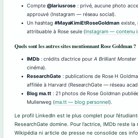
Compte
@lariusrose
: privé, aucune photo acc
approuvé (Instagram — réseau social).
Un hashtag
#MayaKimiEtRoseGoldman
existe, 
attribuable à Rose seule (
Instagram — contenu 
Quels sont les autres sites mentionnant Rose Goldman ?
IMDb
: crédits d’actrice pour
A Brilliant Monster
cinéma).
ResearchGate
: publications de Rose H Goldma
affiliée à Harvard (ResearchGate — réseau aca
Blog ma.tt
: 21 photos de Rose Goldman publiée
Mullenweg (
ma.tt — blog personnel
).
Le profil LinkedIn est le plus complet pour l’étudia
ResearchGate domine. Pour l’actrice, IMDb reste la
Wikipédia ni article de presse ne consolide ces inf