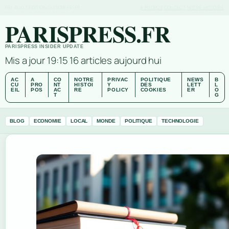
FRI, AUG 7
EDITION DU SOIR
FR-FR
A PROPOS
CONTACT
NOTRE HISTOIRE
PARISPRESS.FR
PARISPRESS INSIDER UPDATE
Mis a jour 19:15
16 articles aujourd hui
AC
A
CO
NOTRE
PRIVAC
POLITIQUE
NEWS
B
CU
PRO
NT
HISTOI
Y
DES
LETT
L
EIL
POS
AC
RE
POLICY
COOKIES
ER
O
T
G
BLOG
ECONOMIE
LOCAL
MONDE
POLITIQUE
TECHNOLOGIE