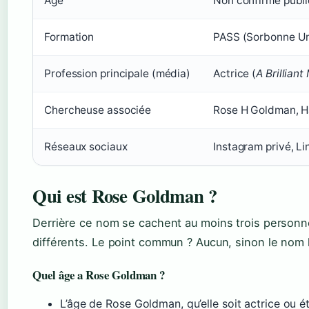
Âge
Non confirmé publ
Formation
PASS (Sorbonne Un
Profession principale (média)
Actrice (
A Brillian
Chercheuse associée
Rose H Goldman, H
Réseaux sociaux
Instagram privé, Li
Qui est Rose Goldman ?
Derrière ce nom se cachent au moins trois personn
différents. Le point commun ? Aucun, sinon le nom
Quel âge a Rose Goldman ?
L’âge de Rose Goldman, qu’elle soit actrice ou 