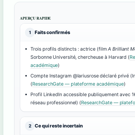
APERÇU RAPIDE
Faits confirmés
1
Trois profils distincts : actrice (film
A Brilliant 
Sorbonne Université, chercheuse à Harvard (
Re
académique
)
Compte Instagram @lariusrose déclaré privé (I
(
ResearchGate — plateforme académique
)
Profil LinkedIn accessible publiquement avec 1
réseau professionnel) (
ResearchGate — platef
Ce qui reste incertain
2