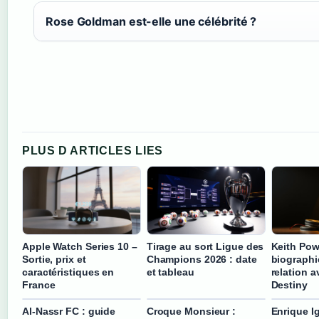
Rose Goldman est-elle une célébrité ?
PLUS D ARTICLES LIES
Apple Watch Series 10 –
Tirage au sort Ligue des
Keith Pow
Sortie, prix et
Champions 2026 : date
biographie
caractéristiques en
et tableau
relation 
France
Destiny
Al-Nassr FC : guide
Croque Monsieur :
Enrique Ig