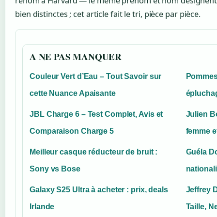
renom à Harvard — le même prénom et nom désignent e
bien distinctes ; cet article fait le tri, pièce par pièce.
A NE PAS MANQUER
Couleur Vert d’Eau – Tout Savoir sur
Pommes d
cette Nuance Apaisante
épluchag
JBL Charge 6 – Test Complet, Avis et
Julien Bo
Comparaison Charge 5
femme et
Meilleur casque réducteur de bruit :
Guéla Do
Sony vs Bose
nationali
Galaxy S25 Ultra à acheter : prix, deals
Jeffrey
Irlande
Taille, 