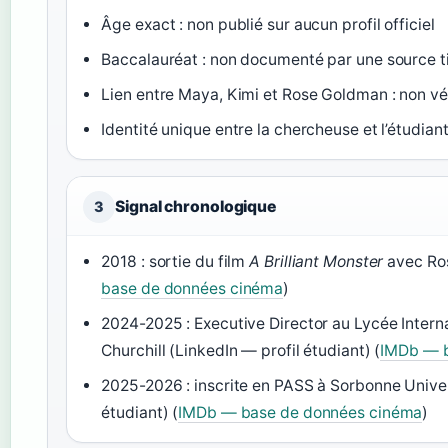
Âge exact : non publié sur aucun profil officiel
Baccalauréat : non documenté par une source t
Lien entre Maya, Kimi et Rose Goldman : non vér
Identité unique entre la chercheuse et l’étudian
Signal chronologique
3
2018 : sortie du film
A Brilliant Monster
avec Ros
base de données cinéma
)
2024-2025 : Executive Director au Lycée Intern
Churchill (LinkedIn — profil étudiant) (
IMDb — b
2025-2026 : inscrite en PASS à Sorbonne Univer
étudiant) (
IMDb — base de données cinéma
)