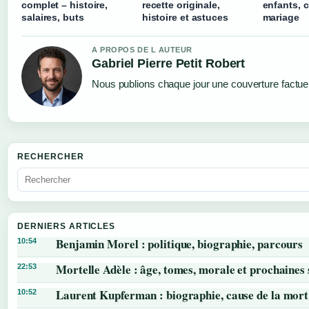
complet – histoire,
recette originale,
enfants, 
salaires, buts
histoire et astuces
mariage
A PROPOS DE L AUTEUR
Gabriel Pierre Petit Robert
Nous publions chaque jour une couverture factuell
RECHERCHER
DERNIERS ARTICLES
Benjamin Morel : politique, biographie, parcours
10:54
Mortelle Adèle : âge, tomes, morale et prochaines 
22:53
Laurent Kupferman : biographie, cause de la mort
10:52