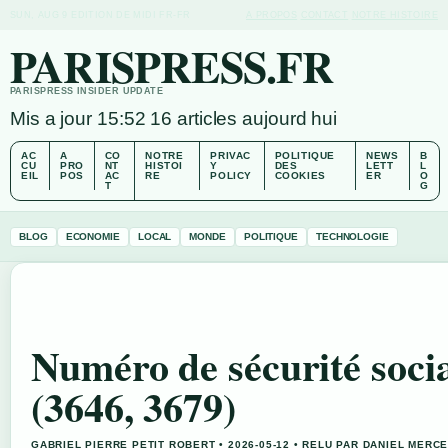
SUN, AUG 9
EDITION DE MIDI
FR-FR
A PROPOS
CONTACT
NOTRE HISTOIRE
PARISPRESS.FR
PARISPRESS INSIDER UPDATE
Mis a jour 15:52
16 articles aujourd hui
AC
A
CO
NOTRE
PRIVAC
POLITIQUE
NEWS
B
CU
PRO
NT
HISTOI
Y
DES
LETT
L
EIL
POS
AC
RE
POLICY
COOKIES
ER
O
T
G
BLOG
ECONOMIE
LOCAL
MONDE
POLITIQUE
TECHNOLOGIE
Numéro de sécurité soci
(3646, 3679)
GABRIEL PIERRE PETIT ROBERT • 2026-05-12 • RELU PAR DANIEL MERC