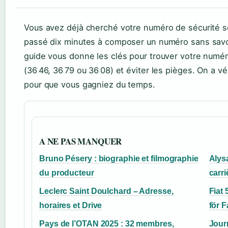
Vous avez déjà cherché votre numéro de sécurité so
passé dix minutes à composer un numéro sans savoir 
guide vous donne les clés pour trouver votre numér
(36 46, 36 79 ou 36 08) et éviter les pièges. On a v
pour que vous gagniez du temps.
A NE PAS MANQUER
Bruno Pésery : biographie et filmographie
Alysa
du producteur
carr
Leclerc Saint Doulchard – Adresse,
Fiat
horaires et Drive
för F
Pays de l’OTAN 2025 : 32 membres,
Jour