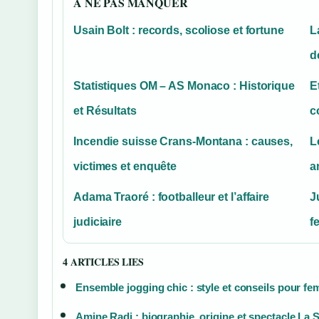
A NE PAS MANQUER
Usain Bolt : records, scoliose et fortune
L
d
Statistiques OM – AS Monaco : Historique
E
et Résultats
c
Incendie suisse Crans-Montana : causes,
L
victimes et enquête
a
Adama Traoré : footballeur et l’affaire
J
judiciaire
f
4 ARTICLES LIES
Ensemble jogging chic : style et conseils pour f
Amine Radi : biographie, origine et spectacle La S