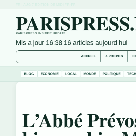
FRI, AUG 7
EDITION DE MIDI
FR-FR
PARISPRESS
PARISPRESS INSIDER UPDATE
Mis a jour 16:38
16 articles aujourd hui
ACCUEIL
A PROPOS
C
BLOG
ECONOMIE
LOCAL
MONDE
POLITIQUE
TEC
L’Abbé Prévos