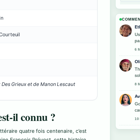
in
COMMEN
Et
Courteuil
Us
pa
6 
Ol
Th
so
r Des Grieux et de Manon Lescaut
8 
Av
Go
ca
st-il connu ?
10
ittéraire quatre fois centenaire, c’est
oine François Prévost, cette histoire