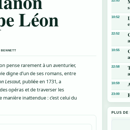
Manon
M
22:53
s
ape Léon
L
10:52
22:52
a
C
10:55
R BENNETT
a
n pense rarement à un aventurier,
T
22:58
a
vie digne d’un de ses romans, entre
n Lescaut
, publiée en 1731, a
A
10:59
 des opéras et de traverser les
E
23:00
e manière inattendue : c’est celui du
PLUS DE