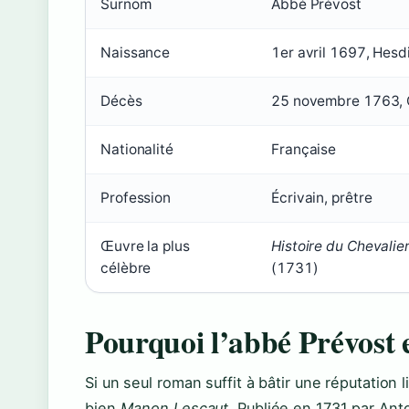
Surnom
Abbé Prévost
Naissance
1er avril 1697, Hesd
Décès
25 novembre 1763, 
Nationalité
Française
Profession
Écrivain, prêtre
Œuvre la plus
Histoire du Chevalie
célèbre
(1731)
Pourquoi l’abbé Prévost e
Si un seul roman suffit à bâtir une réputation l
bien
Manon Lescaut
. Publiée en 1731 par Ant