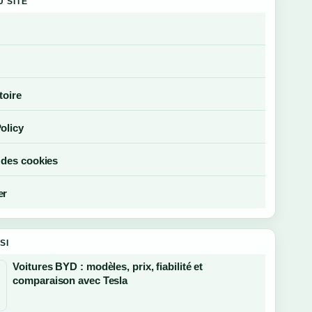
U SITE
toire
olicy
 des cookies
er
SI
Voitures BYD : modèles, prix, fiabilité et
comparaison avec Tesla