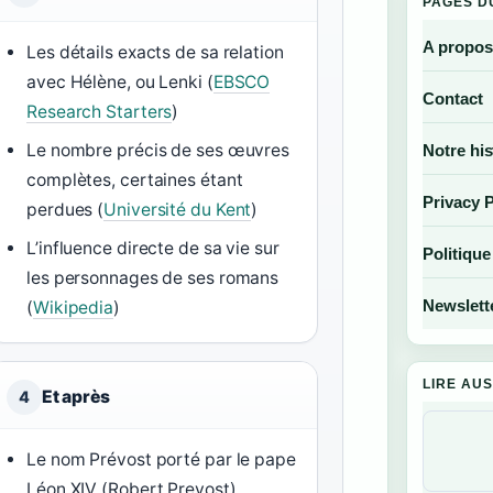
PAGES D
A propos
Les détails exacts de sa relation
avec Hélène, ou Lenki (
EBSCO
Contact
Research Starters
)
Le nombre précis de ses œuvres
Notre his
complètes, certaines étant
Privacy P
perdues (
Université du Kent
)
L’influence directe de sa vie sur
Politique
les personnages de ses romans
Newslett
(
Wikipedia
)
LIRE AUS
Et après
4
Le nom Prévost porté par le pape
Léon XIV (Robert Prevost)