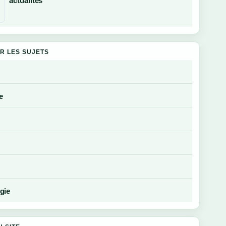
actualités
R LES SUJETS
e
gie