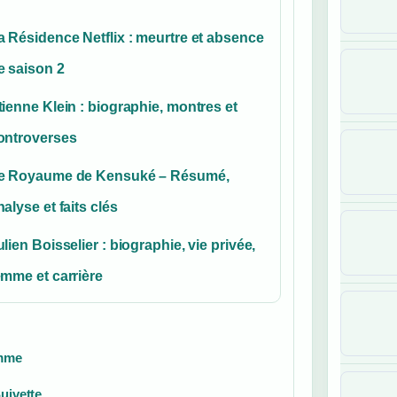
a Résidence Netflix : meurtre et absence
e saison 2
tienne Klein : biographie, montres et
ontroverses
e Royaume de Kensuké – Résumé,
nalyse et faits clés
ulien Boisselier : biographie, vie privée,
emme et carrière
emme
uivette