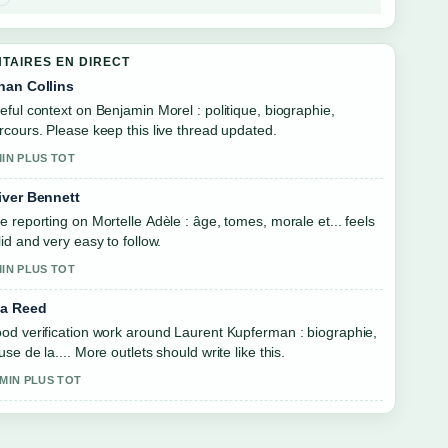
TAIRES EN DIRECT
han Collins
eful context on Benjamin Morel : politique, biographie,
rcours. Please keep this live thread updated.
MIN PLUS TOT
iver Bennett
e reporting on Mortelle Adèle : âge, tomes, morale et... feels
lid and very easy to follow.
MIN PLUS TOT
a Reed
od verification work around Laurent Kupferman : biographie,
use de la.... More outlets should write like this.
 MIN PLUS TOT