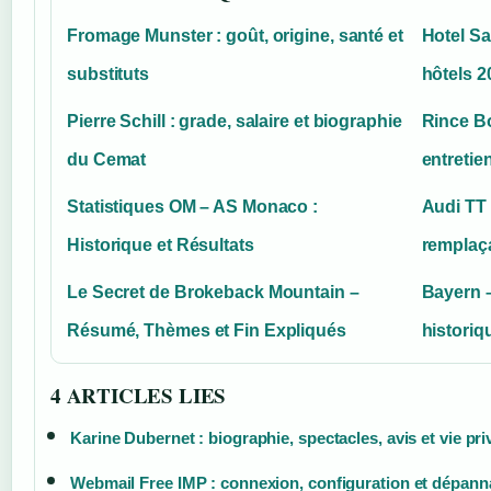
Fromage Munster : goût, origine, santé et
Hotel Sa
substituts
hôtels 2
Pierre Schill : grade, salaire et biographie
Rince Bo
du Cemat
entretien
Statistiques OM – AS Monaco :
Audi TT :
Historique et Résultats
remplaç
Le Secret de Brokeback Mountain –
Bayern –
Résumé, Thèmes et Fin Expliqués
historiq
4 ARTICLES LIES
Karine Dubernet : biographie, spectacles, avis et vie pri
Webmail Free IMP : connexion, configuration et dépan