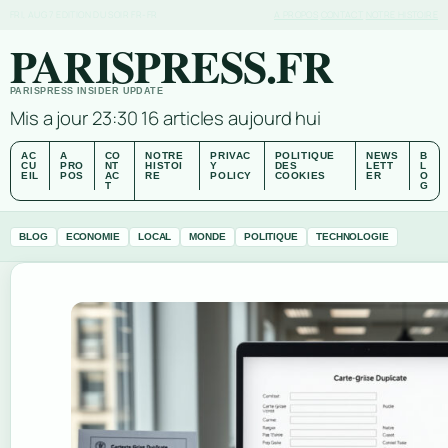
FRI, AUG 7
EDITION DU SOIR
FR-FR
A PROPOS
CONTACT
NOTRE HISTOIRE
PARISPRESS.FR
PARISPRESS INSIDER UPDATE
Mis a jour 23:30
16 articles aujourd hui
AC
A
CO
NOTRE
PRIVAC
POLITIQUE
NEWS
B
CU
PRO
NT
HISTOI
Y
DES
LETT
L
EIL
POS
AC
RE
POLICY
COOKIES
ER
O
T
G
BLOG
ECONOMIE
LOCAL
MONDE
POLITIQUE
TECHNOLOGIE