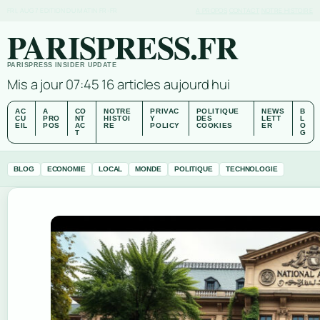
FRI, AUG 7
EDITION DU MATIN
FR-FR
A PROPOS
CONTACT
NOTRE HISTOIRE
PARISPRESS.FR
PARISPRESS INSIDER UPDATE
Mis a jour 07:45
16 articles aujourd hui
AC
A
CO
NOTRE
PRIVAC
POLITIQUE
NEWS
B
CU
PRO
NT
HISTOI
Y
DES
LETT
L
EIL
POS
AC
RE
POLICY
COOKIES
ER
O
T
G
BLOG
ECONOMIE
LOCAL
MONDE
POLITIQUE
TECHNOLOGIE